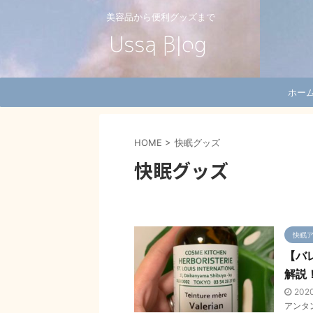
美容品から便利グッズまで
ホー
HOME
>
快眠グッズ
快眠グッズ
快眠
【バ
解説
202
アンタ