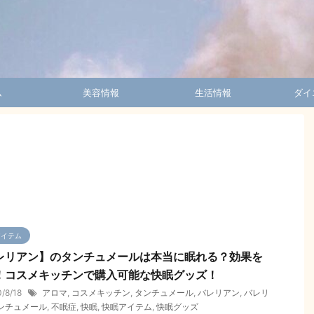
ム
美容情報
生活情報
ダイ
アイテム
レリアン】のタンチュメールは本当に眠れる？効果を
！コスメキッチンで購入可能な快眠グッズ！
0/8/18
アロマ
,
コスメキッチン
,
タンチュメール
,
バレリアン
,
バレリ
ンチュメール
,
不眠症
,
快眠
,
快眠アイテム
,
快眠グッズ