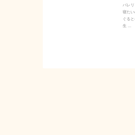
バレリ
寝たい
ぐると
生 ...