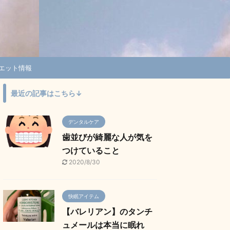
エット情報
最近の記事はこちら↓
デンタルケア
歯並びが綺麗な人が気を
つけていること
2020/8/30
快眠アイテム
【バレリアン】のタンチ
ュメールは本当に眠れ