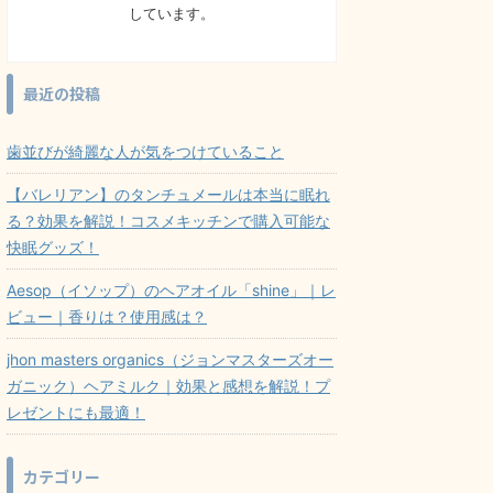
しています。
最近の投稿
歯並びが綺麗な人が気をつけていること
【バレリアン】のタンチュメールは本当に眠れ
る？効果を解説！コスメキッチンで購入可能な
快眠グッズ！
Aesop（イソップ）のヘアオイル「shine」｜レ
ビュー｜香りは？使用感は？
jhon masters organics（ジョンマスターズオー
ガニック）ヘアミルク｜効果と感想を解説！プ
レゼントにも最適！
カテゴリー