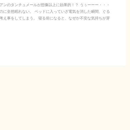
アンのタンチュメールが想像以上に効果的！？ うぅーーー・・・
のに全然眠れない。 ベッドに入っていざ電気を消した瞬間、ぐる
考え事をしてしまう。 寝る前になると、なぜか不安な気持ちが芽